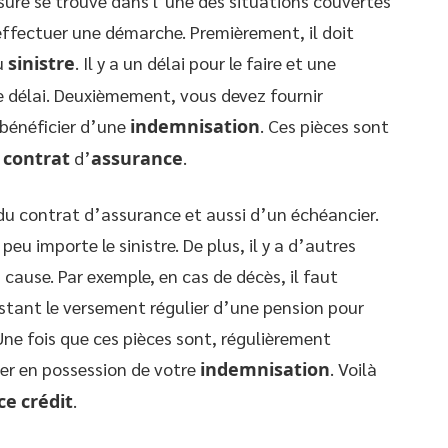
ssuré se trouve dans l’une des situations couvertes
 effectuer une démarche. Premièrement, il doit
u
sinistre
. Il y a un délai pour le faire et une
e délai. Deuxièmement, vous devez fournir
 bénéficier d’une
indemnisation
. Ces pièces sont
u
contrat
d’
assurance
.
u contrat d’assurance et aussi d’un échéancier.
peu importe le sinistre. De plus, il y a d’autres
 cause. Par exemple, en cas de décès, il faut
estant le versement régulier d’une pension pour
 Une fois que ces pièces sont, régulièrement
trer en possession de votre
indemnisation
. Voilà
ce
crédit
.