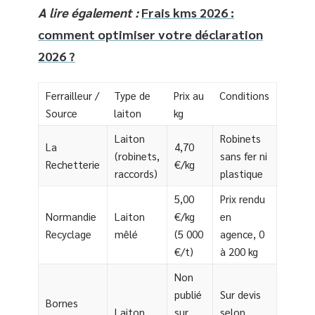
A lire également :
Frais kms 2026 :
comment optimiser votre déclaration
2026 ?
Ferrailleur /
Type de
Prix au
Conditions
Source
laiton
kg
Laiton
Robinets
La
4,70
(robinets,
sans fer ni
Rechetterie
€/kg
raccords)
plastique
5,00
Prix rendu
Normandie
Laiton
€/kg
en
Recyclage
mêlé
(5 000
agence, 0
€/t)
à 200 kg
Non
publié
Sur devis
Bornes
Laiton
sur
selon